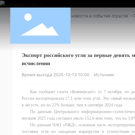
Новости
Последние новости и события отрасли
Экспорт российского угля за первые девять м
исчислении
Время выхода:
2025-10-13 10:00
Источник:
Как сообщает газета «Коммерсант» от 7 октября, по 
Россия экспортировала 17,1 млн тонн угля. Это самый низки
в августе, но на 22% больше, чем в сентябре 2024 года.
По данным Центрального информационно-статистическ
месяцев 2025 года составил около 152,6 млн тонн, что на 3,
По данным ПАО «РЖД», основная часть экспортируемого
поставки угля по западным маршрутам и сухопутным по