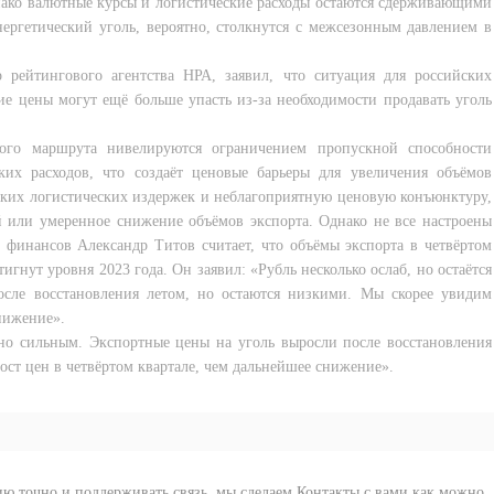
нако валютные курсы и логистические расходы остаются сдерживающими
нергетический уголь, вероятно, столкнутся с межсезонным давлением в
рейтингового агентства НРА, заявил, что ситуация для российских
ие цены могут ещё больше упасть из-за необходимости продавать уголь
ного маршрута нивелируются ограничением пропускной способности
их расходов, что создаёт ценовые барьеры для увеличения объёмов
соких логистических издержек и неблагоприятную ценовую конъюнктуру,
й или умеренное снижение объёмов экспорта. Однако не все настроены
 финансов Александр Титов считает, что объёмы экспорта в четвёртом
игнут уровня 2023 года. Он заявил: «Рубль несколько ослаб, но остаётся
сле восстановления летом, но остаются низкими. Мы скорее увидим
нижение».
льно сильным. Экспортные цены на уголь выросли после восстановления
ост цен в четвёртом квартале, чем дальнейшее снижение».
ию точно и поддерживать связь, мы сделаем Контакты с вами как можно