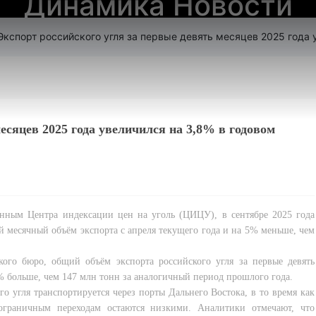
Динамика Новости
Экспорт российского угля за первые девять месяцев 2025 года 
есяцев 2025 года увеличился на 3,8% в годовом
данным Центра индексации цен на уголь (ЦИЦУ), в сентябре 2025 года
й месячный объём экспорта с апреля текущего года и на 5% меньше, чем
ого бюро, общий объём экспорта российского угля за первые девять
8% больше, чем 147 млн тонн за аналогичный период прошлого года.
 угля транспортируется через порты Дальнего Востока, в то время как
граничным переходам остаются низкими. Аналитики отмечают, что