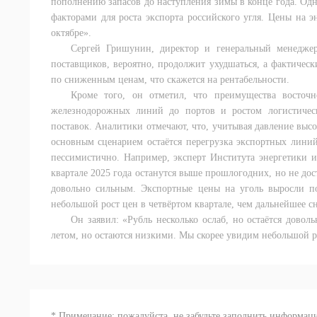
пополнению запасов до наступления зимы в конце года. Од
факторами для роста экспорта российского угля. Цены на э
октябре».
Сергей Гришунин, директор и генеральный менеджер 
поставщиков, вероятно, продолжит ухудшаться, а фактическ
по сниженным ценам, что скажется на рентабельности.
Кроме того, он отметил, что преимущества восточ
железнодорожных линий до портов и ростом логистическ
поставок. Аналитики отмечают, что, учитывая давление вы
основным сценарием остаётся перегрузка экспортных лини
пессимистично. Например, эксперт Института энергетики и
квартале 2025 года останутся выше прошлогодних, но не дост
довольно сильным. Экспортные цены на уголь выросли по
небольшой рост цен в четвёртом квартале, чем дальнейшее с
Он заявил: «Рубль несколько ослаб, но остаётся дово
летом, но остаются низкими. Мы скорее увидим небольшой р
* Примечание: пожалуйста, не забудьте заполнить информац