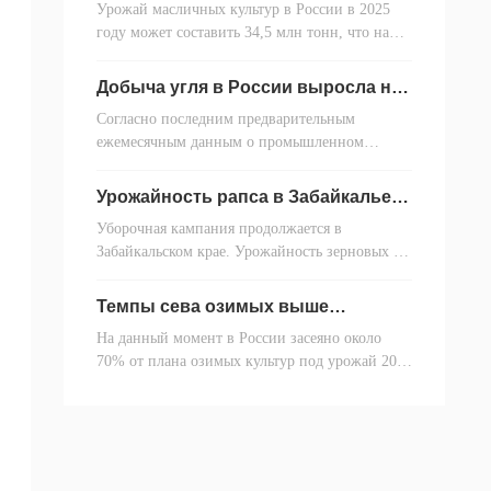
Урожай масличных культур в России в 2025
году
году может составить 34,5 млн тонн, что на
14% больше прошлогоднего
уровня, пишет Forbes со ссылкой на
Добыча угля в России выросла на
руководителя аналитического
0,1% в годовом исчислении за
Согласно последним предварительным
первые три квартала 2025 года
центра RUSEED Маргариту Свищеву.
ежемесячным данным о промышленном
производстве, опубликованным Федеральной
службой государственной статистики (Росстат)
Урожайность рапса в Забайкалье в
22 октября, общий объём добычи угля в
этом году на четверть выше
Уборочная кампания продолжается в
прошлогодней
России с января по сентябрь 2025 года достиг
Забайкальском крае. Урожайность зерновых и
314 млн тонн, практически не изменившись, с
масличных культур в этом году выше, чем в
небольшим ростом на 0,1% по сравнению с
2024 году. По рапсу показатель вырос на
аналогичным периодом прошлого года.
Темпы сева озимых выше
четверть. Об этом сообщается на сайте
прошлогодних: рапс в лидерах по
На данный момент в России засеяно около
выполнению плана
правительства региона.
70% от плана озимых культур под урожай 2026
года, сообщает аналитический центр RUSEED.
Общая прогнозируемая площадь составляет
19,8 млн га.