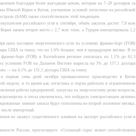
авления благодаря более выгодным ценам, которые на 7–20 долларов за
роны Южной Кореи и Китая, улучшение условий логистики на российской
страли (БАМ) также способствовали этой тенденции.
купателем российского угля в сентябре, объём закупок достиг 7,8 млн
рея заняла второе место с 2,7 млн ​​тонн, а Турция импортировала 1,2
я цена поставки энергетического угля на условиях франко-борт (FOB)
ллара США за тонну, что на 1,6% больше, чем в предыдущем месяце. В то
х франко-борт (FOB) в Балтийском регионе снизилась на 1,1% до 61,3
на условиях FOB на Дальнем Востоке выросла на 3% до 157,1 доллара
ива — на 4,1% до 131,1 доллара США за тонну.
 в первые семь дней октября промышленное производство в Китае
ой недели, в то время как логистика и порты работали в ограниченном
овления работы предприятий, нагрузка на энергосистему резко возросла,
ктроэнергии и тепла увеличилось, что побудило электростанции активно
анированные зимние запасы будут пополнены во второй половине месяца,
м числе импортный.
нения не окажут существенного влияния на экспорт российского угля в
енности России, прогнозирует: «Сезонный спрос может способствовать