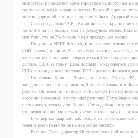
экспортёры продолжают ориентироваться на восточные напр
тонну выше, чем в западных портах. Высокий спрос со сто
железнодорожной сети и расширение Байкало-Амурской маги
Согласно данным CCPI, Китай оставался крупнейшим по
тонн, что на 3% больше, чем в предыдущем месяце. Южная Ко
млн тонн, что на 3% больше, чем в предыдущем месяце.
По данным NEFT Research, в последнюю неделю сентябр
(5500 ккал/кг) в портах Дальнего Востока составила 69,5 до
же время цена поставки энергетического угля на условия
доллара США за тонну. Цена поставки коксующегося угля 
США за тонну, а цена поставки FOB в регионе Финского зал
По словам Кирилла Ляхова, аналитика 3Kcnepr PA,
замедлилось из-за празднования Дня независимости и Золот
режиме. Он пояснил, что после 8–10 октября, по мере возобн
особенно в северных и восточных регионах. Потребление эле
использовать запасы угля. Кирилл Ляхов добавил, что запл
что, вероятно, дополнительно увеличит спрос на уголь, в то
В четвертом квартале, как ожидается, глобальные изме
течение всего года или на цены в конце сентября.
Евгений Граев, директор Института угольной промышл